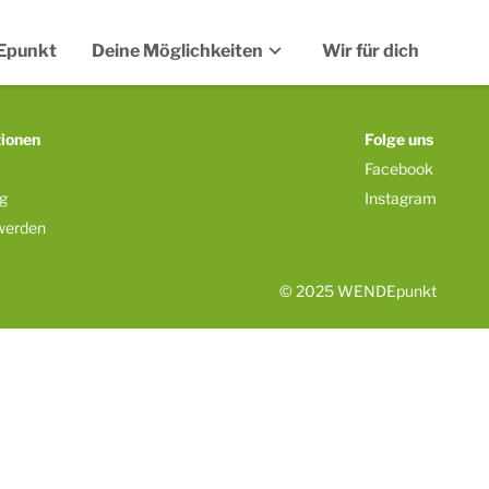
expand_more
Epunkt
Deine Möglichkeiten
Wir für dich
Balkonkraftwerke
Photovoltaik-Anlagen
tionen
Folge uns
PV Überdachungen
Facebook
ng
Instagram
Solarzaun
werden
Stromspeicher
Stromtarife
© 2025 WENDEpunkt
Wallboxen
Wärmepumpen