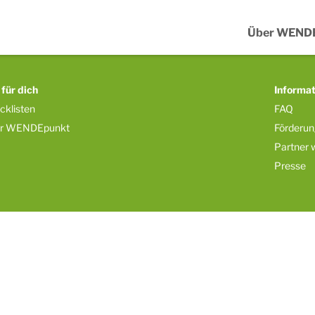
Über WEND
 für dich
Informa
cklisten
FAQ
r WENDEpunkt
Förderu
Partner 
Presse